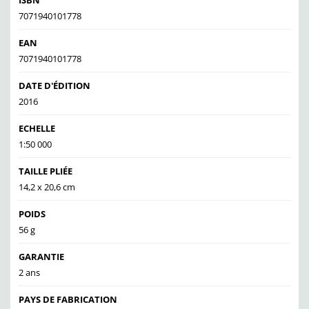
ISBN
7071940101778
EAN
7071940101778
DATE D'ÉDITION
2016
ECHELLE
1:50 000
TAILLE PLIÉE
14,2 x 20,6 cm
POIDS
56 g
GARANTIE
2 ans
PAYS DE FABRICATION