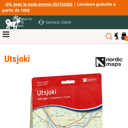
-5% avec le code promo OUTSIDE5
| Livraison gratuite à
partir de 100€
Boutique et
Service client
Click &
Collect
0
Utsjoki