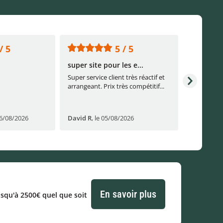
/ 5
5 / 5
super site pour les e...
Continuez
Super service client très réactif et
Continuez a
arrangeant. Prix très compétitif...
sérieuseme
réactivité s
06/08/2026
David R
,
le 05/08/2026
laurent l
,
En savoir plus
usqu'à 2500€ quel que soit