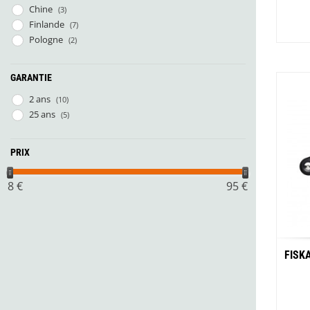
Glénat
Chine
(3)
Gorilla Glue
Finlande
(7)
Gossamer Gear
Pologne
(2)
Grabber Outdoor
Granger's
GARANTIE
Granite Gear
Gsi Outdoors
2 ans
(10)
Gyldendal
25 ans
(5)
PRIX
8
€
95
€
FISK