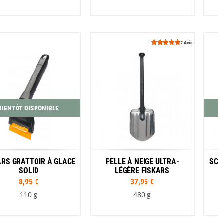
2 Avis
BIENTÔT DISPONIBLE
ARS GRATTOIR À GLACE
PELLE À NEIGE ULTRA-
SC
SOLID
LÉGÈRE FISKARS
8,95 €
37,95 €
110 g
480 g