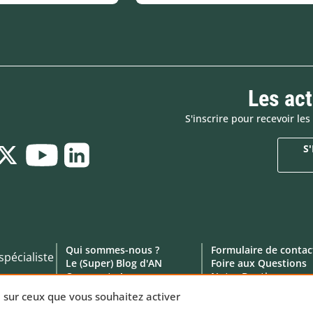
Les ac
S'inscrire pour recevoir l
S
Qui sommes-nous ?
Formulaire de contac
spécialiste
Le (Super) Blog d'AN
Foire aux Questions
On recrute !
Notre Boutique
Click & Collect
duits
e sur ceux que vous souhaitez activer
Location de matériel
 Vente en