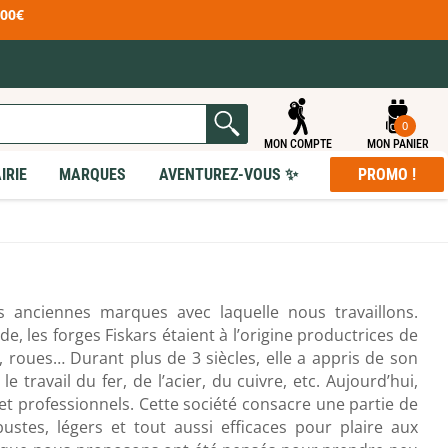
100€
0
MON COMPTE
MON PANIER
IRIE
MARQUES
AVENTUREZ-VOUS ✨
PROMO !
R - S
T - Z
ased
Rab
Tatonka
Ribz Front Pack
TB Outdoor
e
Rite in the Rain
Tear-Aid
orts
Rossignol
Teko
us anciennes marques avec laquelle nous travaillons.
Rossolis
Terra Nova
ECLAIRAGE
MOBILIER DE CAMPING
 RANDONNÉE
ET ACCESSOIRES
 ET ACCESSOIRES
EN & RÉPARATION
PEAUX DE PHOQUE
e, les forges Fiskars étaient à l’origine productrices de
t
Rother
The Brew Company
E
DUITS
PROMO
Lampes frontales
Sièges & Chaises
& Scies & Haches
onflables
'entretien Vêtements
doors
Rottefella
Therm-A-Rest
er, roues… Durant plus de 3 siècles, elle a appris de son
Lampes torches
Tables pliantes
tifonctions
utogonflants
'entretien Chaussures
Toutes nos promotions !
Lanternes de camping
Lits de camp
Rrat's
Thermos
 Pelles
mousse
Produits Seconde Main
 travail du fer, de l’acier, du cuivre, etc. Aujourd’hui,
tanches
 gonflage
Sagamaps
Thermoworks
 et professionnels. Cette société consacre une partie de
 & Porte-cartes
et coussins
enture
Salomon
TheTentLab
cessoires
t accessoires
tes, légers et tout aussi efficaces pour plaire aux
dge
Savotta
Tick Twister
paration matelas
esearch
Sawyer
Ticket To The Moon