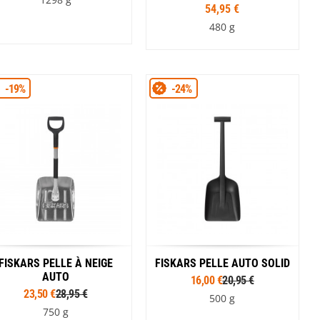
SwissPiranha
Wildseat
54,95 €
Swix
Winnerwell
480 g
Woolpower
X-Trace
Yaktrax
ZlideOn
-19%
-24%
FISKARS PELLE À NEIGE
FISKARS PELLE AUTO SOLID
AUTO
16,00 €
20,95 €
23,50 €
28,95 €
500 g
750 g