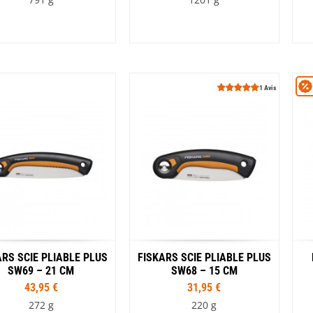
Les éditions La Belle Terre
Lesovik
LifeStraw
s
Lifesystems
Grand Nord Grand Large
Lifeventure
Light My Fire
Lightload Towels
1 Avis
Lillsport
Liteway
Loksak
Lorpen
Lovi
Lowe Alpine
LuminAid
Lundhags
Luxe Outdoor
ARS SCIE PLIABLE PLUS
FISKARS SCIE PLIABLE PLUS
SW69 – 21 CM
SW68 – 15 CM
43,95 €
31,95 €
272 g
220 g