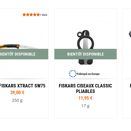
1 Avis
BIENTÔT DISPONIBLE
BIENTÔT DISPONIBLE
Fabriqué en Europe
 FISKARS XTRACT SW75
FISKARS CISEAUX CLASSIC
PLIABLES
39,00 €
11,95 €
250 g
17 g