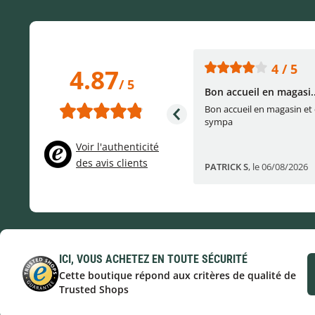
5 / 5
4 / 5
4.87
/ 5
L'accueil
Bon accueil en magasi..
é
L'accueil .
Bon accueil en magasin et
sympa
Voir l'authenticité
des avis clients
Pascale S
,
le 04/08/2026
PATRICK S
,
le 06/08/2026
ICI, VOUS ACHETEZ EN TOUTE SÉCURITÉ
Cette boutique répond aux critères de qualité de
Trusted Shops