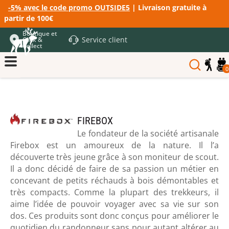
-5% avec le code promo OUTSIDE5
| Livraison gratuite à
partir de 100€
Boutique et
Service client
Click &
Collect
0
FIREBOX
Le fondateur de la société artisanale
Firebox est un amoureux de la nature. Il l’a
découverte très jeune grâce à son moniteur de scout.
Il a donc décidé de faire de sa passion un métier en
concevant de petits réchauds à bois démontables et
très compacts. Comme la plupart des trekkeurs, il
aime l’idée de pouvoir voyager avec sa vie sur son
dos. Ces produits sont donc conçus pour améliorer le
quotidien du randonneur sans pour autant altérer au