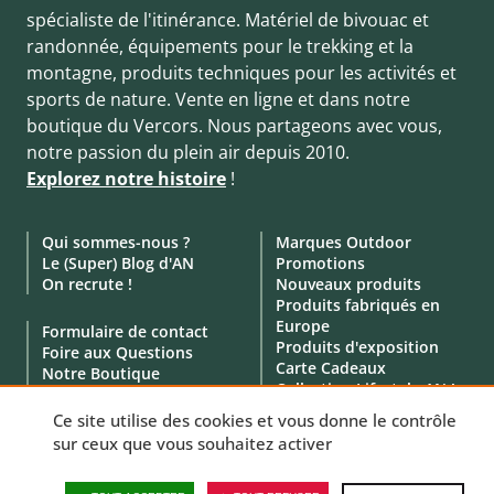
spécialiste de l'itinérance. Matériel de bivouac et
randonnée, équipements pour le trekking et la
montagne, produits techniques pour les activités et
sports de nature. Vente en ligne et dans notre
boutique du Vercors. Nous partageons avec vous,
notre passion du plein air depuis 2010.
Explorez notre histoire
!
Qui sommes-nous ?
Marques Outdoor
Le (Super) Blog d'AN
Promotions
On recrute !
Nouveaux produits
Produits fabriqués en
Europe
Formulaire de contact
Produits d'exposition
Foire aux Questions
Carte Cadeaux
Notre Boutique
Collection Lifestyle AN !
Click & Collect
Location de matériel
Ce site utilise des cookies et vous donne le contrôle
Service Professionnels
sur ceux que vous souhaitez activer
Avis clients