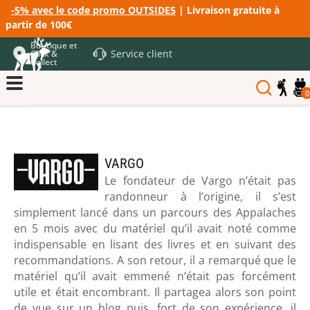
-5% avec le code promo OUTSIDE5
| Livraison gratuite à
partir de 100€
Boutique et
Service client
Click &
Collect
0
VARGO
Le fondateur de Vargo n’était pas
randonneur à l’origine, il s’est
simplement lancé dans un parcours des Appalaches
en 5 mois avec du matériel qu’il avait noté comme
indispensable en lisant des livres et en suivant des
recommandations. A son retour, il a remarqué que le
matériel qu’il avait emmené n’était pas forcément
utile et était encombrant. Il partagea alors son point
de vue sur un blog puis, fort de son expérience, il