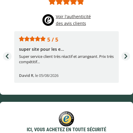
Voir l'authenticité
des avis clients
5 / 5
super site pour les e...
Con
Super service client très réactif et arrangeant. Prix très
Con
compétitif...
réac
David R
,
le 05/08/2026
lau
ICI, VOUS ACHETEZ EN TOUTE SÉCURITÉ