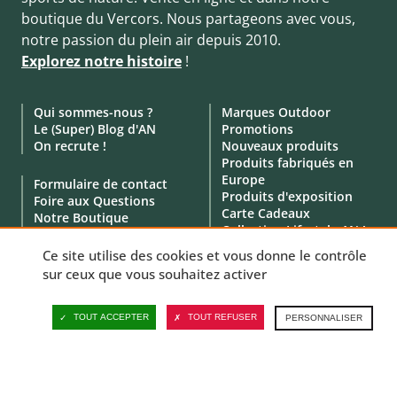
boutique du Vercors. Nous partageons avec vous,
notre passion du plein air depuis 2010.
Explorez notre histoire
!
Qui sommes-nous ?
Marques Outdoor
Le (Super) Blog d'AN
Promotions
On recrute !
Nouveaux produits
Produits fabriqués en
Europe
Formulaire de contact
Produits d'exposition
Foire aux Questions
Carte Cadeaux
Notre Boutique
Collection Lifestyle AN !
Click & Collect
Location de matériel
Ce site utilise des cookies et vous donne le contrôle
Service Professionnels
sur ceux que vous souhaitez activer
Avis clients
TOUT ACCEPTER
TOUT REFUSER
PERSONNALISER
© 2010 - 2026 - Aventure Nordique -
Mentions légales
-
CGV
-
Données personnelles
-
Politique de cookies
-
Gérer vos cookies