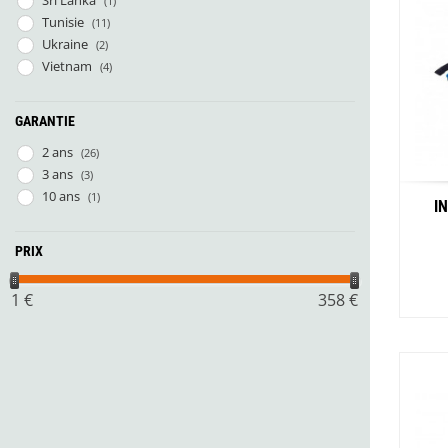
(1)
Tunisie
(11)
Ukraine
(2)
Vietnam
(4)
GARANTIE
2 ans
(26)
3 ans
(3)
10 ans
(1)
I
PRIX
1
€
358
€