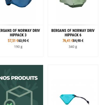
ERGANS OF NORWAY DRIV
BERGANS OF NORWAY DRIV
HIPPACK 3
HIPPACK 6
57,51 €
63,90 €
76,41 €
84,90 €
190 g
340 g
Coloris
Coloris
Bleu
Noir
Rouge
Vert
Bleu
Noir
Vert