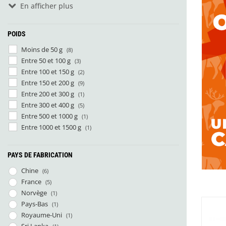
En afficher plus
XL
(2)
POIDS
Moins de 50 g
(8)
Entre 50 et 100 g
(3)
Entre 100 et 150 g
(2)
Entre 150 et 200 g
(9)
Entre 200 et 300 g
(1)
Entre 300 et 400 g
(5)
Entre 500 et 1000 g
(1)
Entre 1000 et 1500 g
(1)
PAYS DE FABRICATION
Chine
(6)
France
(5)
Norvège
(1)
Pays-Bas
(1)
Royaume-Uni
(1)
Sri Lanka