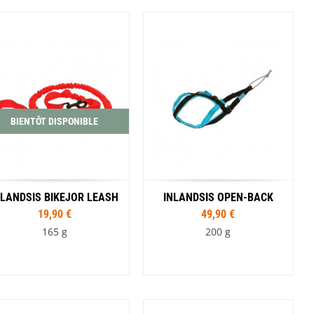
Coloris
SwissPiranha
Wildseat
Swix
Winnerwell
Noir
Rouge
Woolpower
X-Trace
Yaktrax
ZlideOn
BIENTÔT DISPONIBLE
NLANDSIS BIKEJOR LEASH
INLANDSIS OPEN-BACK
19,90 €
49,90 €
165 g
200 g
Couleur
Tailles
Noir
XXS
XS
S
M