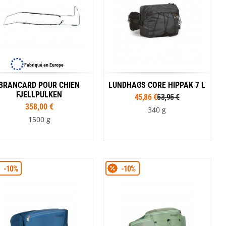
Fabriqué en Europe
BRANCARD POUR CHIEN
LUNDHAGS CORE HIPPAK 7 L
FJELLPULKEN
45,86 €
53,95 €
358,00 €
340 g
1500 g
Coloris
-10%
-10%
Gris