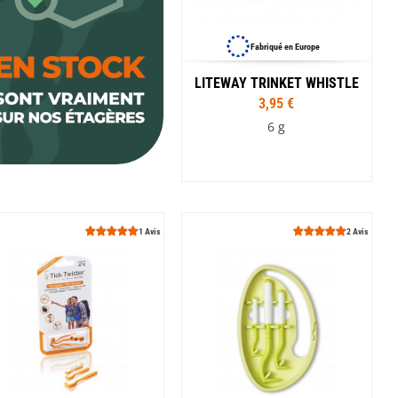
Fabriqué en Europe
LITEWAY TRINKET WHISTLE
3,95 €
6 g
Coloris
Bleu turquoise
Gris
1 Avis
2 Avis
Phosphorescent
Jaune
Noir
Olive
Orange
Rouge