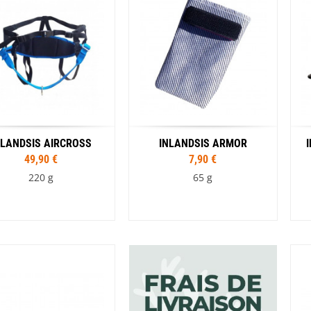
Vert / Noir
NLANDSIS AIRCROSS
INLANDSIS ARMOR
49,90 €
7,90 €
220 g
65 g
Tailles
Tailles
S/M
L/XL
S
M
L
XL
Coloris
Coloris
Noir
Blanc / Noir