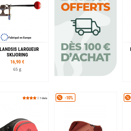
Fabriqué en Europe
NLANDSIS LARGUEUR
SKIJORING
16,90 €
65 g
-10%
1 Avis