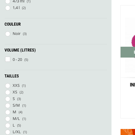
473 ml
(1)
Glénat
1,4 l
(2)
Gorilla Glue
Gossamer Gear
Grabber Outdoor
COULEUR
Granger's
Noir
(3)
Granite Gear
Gsi Outdoors
Gyldendal
VOLUME (LITRES)
0 - 20
(5)
TAILLES
IN
XXS
(1)
XS
(2)
S
(3)
S/M
(1)
M
(4)
M/L
(1)
L
(5)
L/XL
(1)