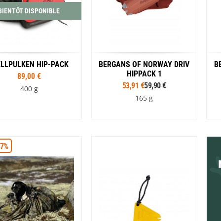
BIENTÔT DISPONIBLE
ELLPULKEN HIP-PACK
BERGANS OF NORWAY DRIV
B
HIPPACK 1
89,00 €
53,91 €
59,90 €
400 g
165 g
Coloris
Coloris
87%
Rouge
Bleu
Noir
Rouge
Vert