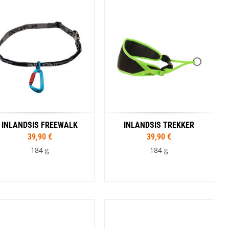
Coloris
Bleu / Noir
INLANDSIS FREEWALK
INLANDSIS TREKKER
39,90 €
39,90 €
184 g
184 g
Coloris
Tailles
Noir
XS
M/L
Coloris