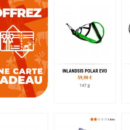
INLANDSIS POLAR EVO
59,90 €
147 g
Tailles
S
M
L
XL
1 Avis
Coloris