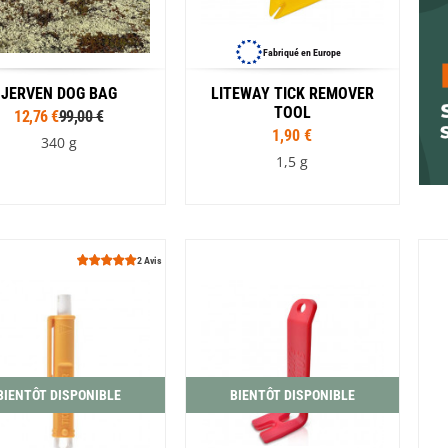
Fabriqué en Europe
JERVEN DOG BAG
LITEWAY TICK REMOVER
TOOL
12,76 €
99,00 €
1,90 €
340 g
1,5 g
Tailles
Coloris
M
L
Bleu turquoise
Gris
2 Avis
Coloris
Phosphorescent
Jaune
Noir
Olive
Orange
Rouge
Montagne
Orange
BIENTÔT DISPONIBLE
BIENTÔT DISPONIBLE