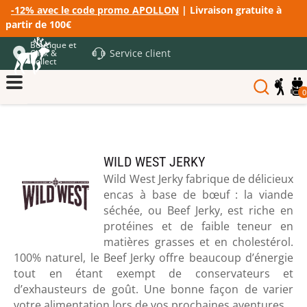
-12% avec le code promo APOLLON
| Livraison gratuite à
partir de 100€
Boutique et
Service client
Click &
Collect
0
WILD WEST JERKY
Wild West Jerky fabrique de délicieux
encas à base de bœuf : la viande
séchée, ou Beef Jerky, est riche en
protéines et de faible teneur en
matières grasses et en cholestérol.
100% naturel, le Beef Jerky offre beaucoup d’énergie
tout en étant exempt de conservateurs et
d’exhausteurs de goût. Une bonne façon de varier
votre alimentation lors de vos prochaines aventures.