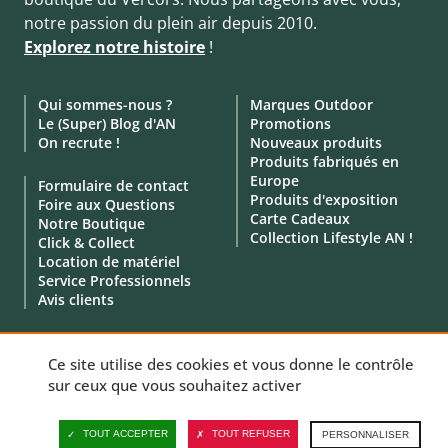
notre passion du plein air depuis 2010.
Explorez notre histoire
!
Qui sommes-nous ?
Marques Outdoor
Le (Super) Blog d'AN
Promotions
On recrute !
Nouveaux produits
Produits fabriqués en
Europe
Formulaire de contact
Produits d'exposition
Foire aux Questions
Carte Cadeaux
Notre Boutique
Collection Lifestyle AN !
Click & Collect
Location de matériel
Service Professionnels
Avis clients
Ce site utilise des cookies et vous donne le contrôle
sur ceux que vous souhaitez activer
© 2010 - 2026 - Aventure Nordique -
Mentions légales
-
CGV
-
Données personnelles
-
Politique de cookies
-
Gérer vos cookies
TOUT ACCEPTER
TOUT REFUSER
PERSONNALISER