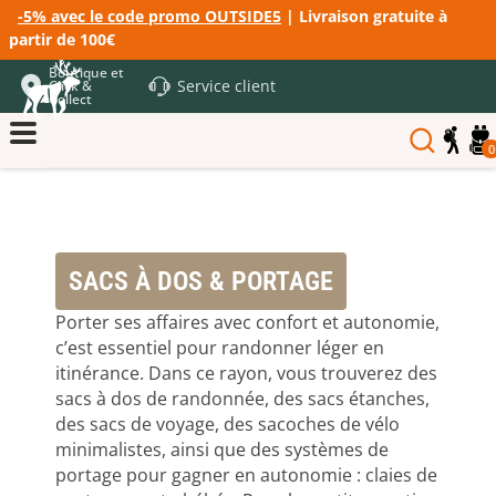
-5% avec le code promo OUTSIDE5
| Livraison gratuite à
partir de 100€
Boutique et
Service client
Click &
Collect
0
SACS À DOS & PORTAGE
Porter ses affaires avec confort et autonomie,
c’est essentiel pour randonner léger en
itinérance. Dans ce rayon, vous trouverez des
sacs à dos de randonnée, des sacs étanches,
des sacs de voyage, des sacoches de vélo
minimalistes, ainsi que des systèmes de
portage pour gagner en autonomie : claies de