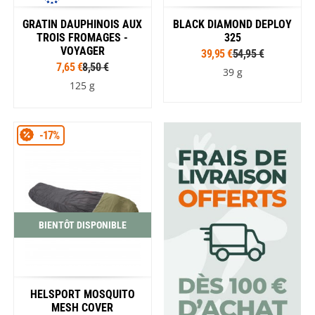
GRATIN DAUPHINOIS AUX
BLACK DIAMOND DEPLOY
TROIS FROMAGES -
325
VOYAGER
39,95 €
54,95 €
7,65 €
8,50 €
39 g
125 g
-17%
BIENTÔT DISPONIBLE
HELSPORT MOSQUITO
MESH COVER