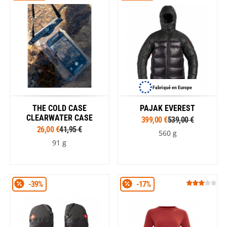
Fabriqué en Europe
THE COLD CASE
PAJAK EVEREST
CLEARWATER CASE
399,00 €
539,00 €
26,00 €
41,95 €
560 g
91 g
-39%
-17%