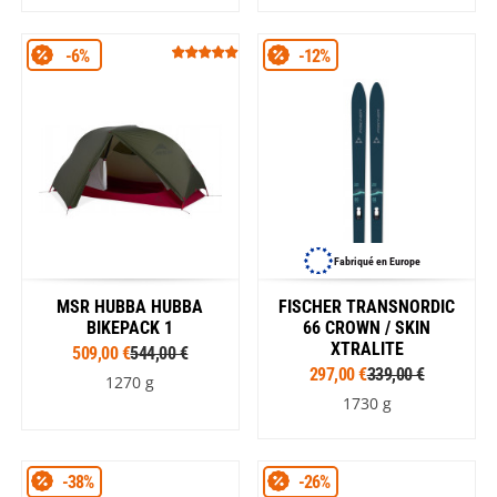
-6%
-12%
Fabriqué en Europe
MSR HUBBA HUBBA
FISCHER TRANSNORDIC
BIKEPACK 1
66 CROWN / SKIN
XTRALITE
509,00 €
544,00 €
297,00 €
339,00 €
1270 g
1730 g
-38%
-26%