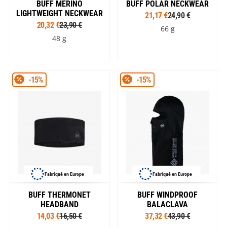
BUFF MERINO
BUFF POLAR NECKWEAR
LIGHTWEIGHT NECKWEAR
21,17 €
24,90 €
20,32 €
23,90 €
66 g
48 g
-15%
-15%
Fabriqué en Europe
Fabriqué en Europe
BUFF THERMONET
BUFF WINDPROOF
HEADBAND
BALACLAVA
14,03 €
16,50 €
37,32 €
43,90 €