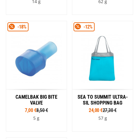
14 g
62 g
-18%
-12%
CAMELBAK BIG BITE
SEA TO SUMMIT ULTRA-
VALVE
SIL SHOPPING BAG
7,00 €
8,50 €
24,00 €
27,30 €
5 g
57 g