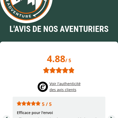
L'AVIS DE NOS AVENTURIERS
4.88
/ 5
Voir l'authenticité
des avis clients
5 / 5
Efficace pour l'envoi
Une