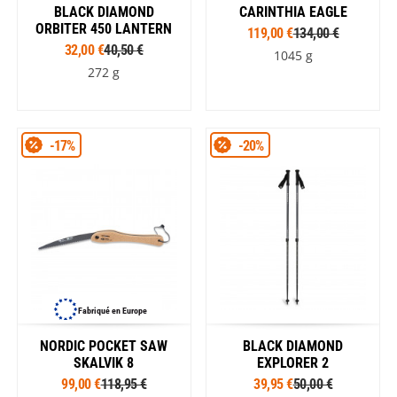
BLACK DIAMOND
CARINTHIA EAGLE
ORBITER 450 LANTERN
119,00 €
134,00 €
32,00 €
40,50 €
1045 g
272 g
-17%
-20%
Fabriqué en Europe
NORDIC POCKET SAW
BLACK DIAMOND
SKALVIK 8
EXPLORER 2
99,00 €
118,95 €
39,95 €
50,00 €