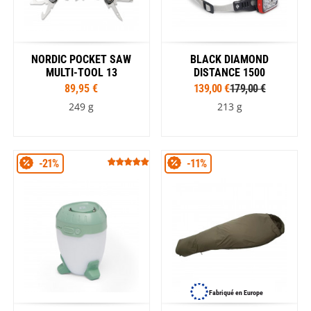
NORDIC POCKET SAW
BLACK DIAMOND
MULTI-TOOL 13
DISTANCE 1500
89,95 €
139,00 €
179,00 €
249 g
213 g
-21%
-11%
Fabriqué en Europe