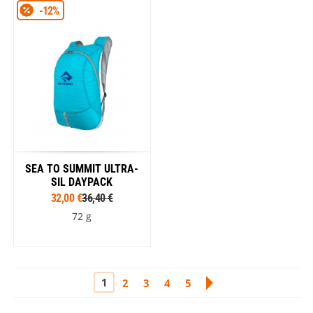
-12%
SEA TO SUMMIT ULTRA-
SIL DAYPACK
32,00 €
36,40 €
72 g
1
2
3
4
5