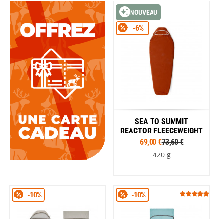
NOUVEAU
-6%
SEA TO SUMMIT
REACTOR FLEECEWEIGHT
69,00 €
73,60 €
420 g
-10%
-10%