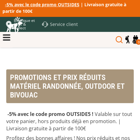
-5% avec le code promo OUTSIDE5
| Livraison gratuite à
partir de 100€
Boutique et
Service client
Click &
Collect
0
PROMOTIONS ET PRIX RÉDUITS
MATÉRIEL RANDONNÉE, OUTDOOR ET
BIVOUAC
-5% avec le code promo OUTSIDE5 !
Valable sur tout
votre panier, hors produits déjà en promotion. |
Livraison gratuite à partir de 100€
Profitez des bonnes affaires ! Nos prix réduits et nos