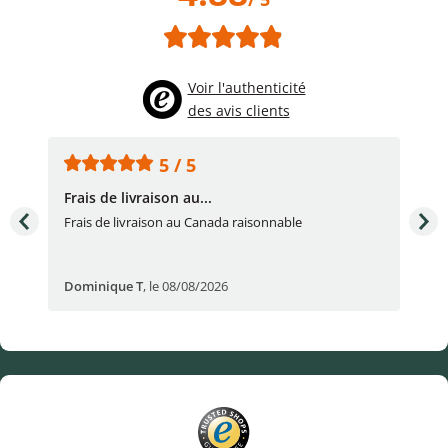
Voir l'authenticité
des avis clients
5 / 5
Frais de livraison au...
To
très
Frais de livraison au Canada raisonnable
Arti
pert
Dominique T
,
le 08/08/2026
Ale