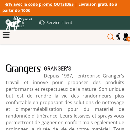
-5% avec le code promo OUTSIDE5
| Livraison gratuite à
partir de 100€
Boutique et
Service client
Click &
Collect
0
GRANGER'S
Depuis 1937, l’entreprise Granger’s
travail et innove pour proposer des produits
performants et respectueux de la nature. Son unique
but est de rendre la vie des randonneurs plus
confortable en proposant des solutions de nettoyage
et d’imperméabilisation pour du matériel de
randonnée d’itinérance. Leurs lessives et sprays vous
permettront de gagner en confort mais également de
prolonger la durée de vie de votre matériel. Tous