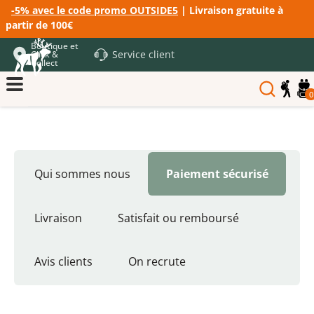
-5% avec le code promo OUTSIDE5
| Livraison gratuite à
partir de 100€
Boutique et
Service client
Click &
Collect
0
Qui sommes nous
Paiement sécurisé
Livraison
Satisfait ou remboursé
Avis clients
On recrute