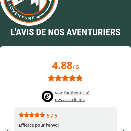
L'AVIS DE NOS AVENTURIERS
4.88
/ 5
Voir l'authenticité
des avis clients
5 / 5
Efficace pour l'envoi
Une