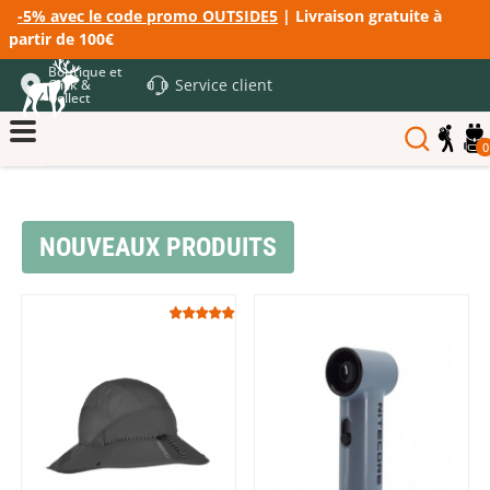
-5% avec le code promo OUTSIDE5
| Livraison gratuite à
partir de 100€
Boutique et
Service client
Click &
Collect
0
NOUVEAUX PRODUITS