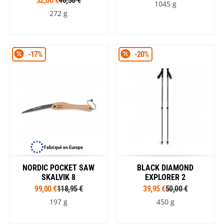
32,00 €
40,50 €
1045 g
272 g
-17%
-20%
Fabriqué en Europe
NORDIC POCKET SAW
BLACK DIAMOND
SKALVIK 8
EXPLORER 2
99,00 €
118,95 €
39,95 €
50,00 €
197 g
450 g