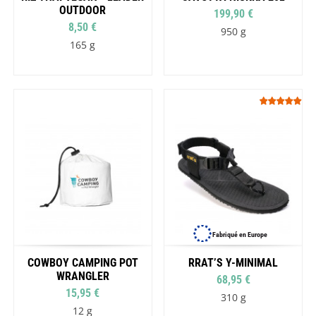
OUTDOOR
199,90 €
8,50 €
950 g
165 g
Fabriqué en Europe
COWBOY CAMPING POT
RRAT’S Y-MINIMAL
WRANGLER
68,95 €
15,95 €
310 g
12 g