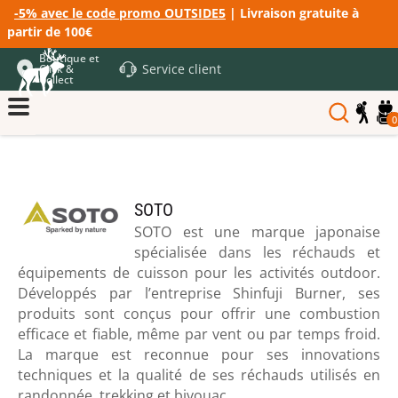
-5% avec le code promo OUTSIDE5
| Livraison gratuite à
partir de 100€
Boutique et
Service client
Click &
Collect
0
SOTO
SOTO est une marque japonaise
spécialisée dans les réchauds et
équipements de cuisson pour les activités outdoor.
Développés par l’entreprise Shinfuji Burner, ses
produits sont conçus pour offrir une combustion
efficace et fiable, même par vent ou par temps froid.
La marque est reconnue pour ses innovations
techniques et la qualité de ses réchauds utilisés en
randonnée, trekking et bivouac.