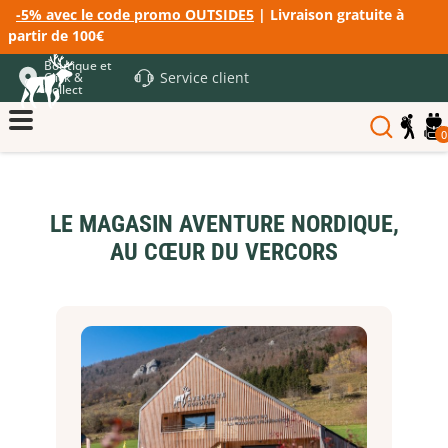
-5% avec le code promo OUTSIDE5
| Livraison gratuite à
partir de 100€
Boutique et
Service client
Click &
Collect
0
LE MAGASIN AVENTURE NORDIQUE,
AU CŒUR DU VERCORS