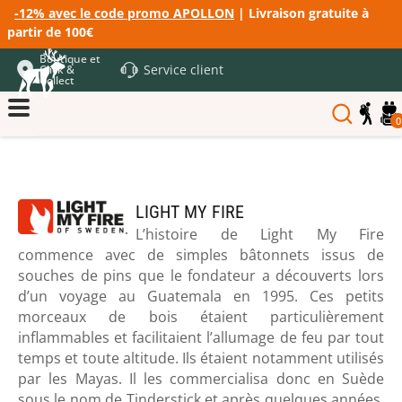
-12% avec le code promo APOLLON
| Livraison gratuite à
partir de 100€
Boutique et
Service client
Click &
Collect
0
LIGHT MY FIRE
L’histoire de Light My Fire
commence avec de simples bâtonnets issus de
souches de pins que le fondateur a découverts lors
d’un voyage au Guatemala en 1995. Ces petits
morceaux de bois étaient particulièrement
inflammables et facilitaient l’allumage de feu par tout
temps et toute altitude. Ils étaient notamment utilisés
par les Mayas. Il les commercialisa donc en Suède
sous le nom de Tinderstick et après quelques années,