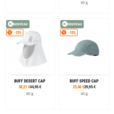
40 g
NOUVEAU
NOUVEAU
-15%
-15%
BUFF DESERT CAP
BUFF SPEED CAP
38,21 €
44,95 €
25,46 €
29,95 €
80 g
40 g