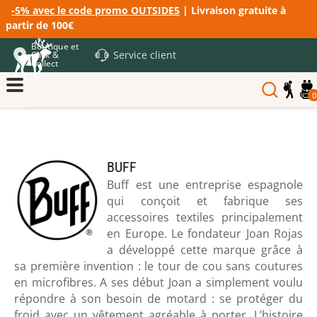
-5% avec le code promo OUTSIDE5
| Livraison gratuite à
partir de 100€
Boutique et
Service client
Click &
Collect
0
BUFF
Buff est une entreprise espagnole
qui conçoit et fabrique ses
accessoires textiles principalement
en Europe. Le fondateur Joan Rojas
a développé cette marque grâce à
sa première invention : le tour de cou sans coutures
en microfibres. A ses début Joan a simplement voulu
répondre à son besoin de motard : se protéger du
froid avec un vêtement agréable à porter. L’histoire