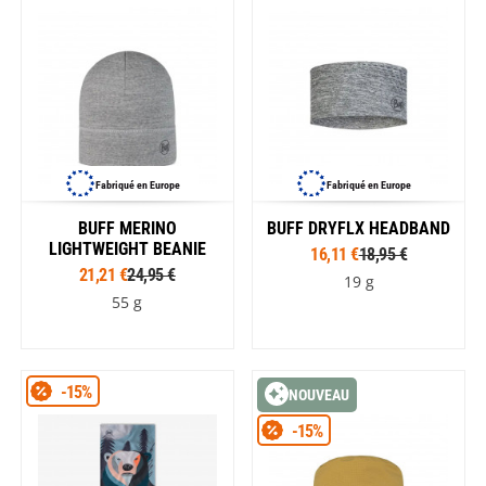
Fabriqué en Europe
Fabriqué en Europe
BUFF MERINO
BUFF DRYFLX HEADBAND
LIGHTWEIGHT BEANIE
16,11 €
18,95 €
21,21 €
24,95 €
19 g
55 g
-15%
NOUVEAU
-15%