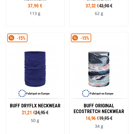
37,90 €
37,32 €
43,90 €
113 g
62 g
-15%
-15%
Fabriqué en Europe
Fabriqué en Europe
BUFF DRYFLX NECKWEAR
BUFF ORIGINAL
ECOSTRETCH NECKWEAR
21,21 €
24,95 €
16,96 €
19,95 €
50 g
34 g