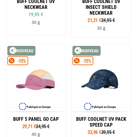
BUFF COOLNET UV
BUFF COOLNET UV
NECKWEAR
INSECT SHIELD
NECKWEAR
19,95 €
21,21 €
24,95 €
30 g
30 g
NOUVEAU
NOUVEAU
-15%
-15%
Fabriqué en Europe
Fabriqué en Europe
BUFF 5 PANEL GO CAP
BUFF COOLNET UV PACK
SPEED CAP
29,71 €
34,95 €
33,96 €
39,95 €
40 g