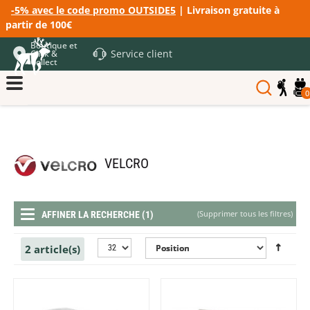
-5% avec le code promo OUTSIDE5
| Livraison gratuite à
partir de 100€
Boutique et
Service client
Click &
Collect
0
VELCRO
(
Supprimer tous les filtres
)
AFFINER LA RECHERCHE (1)
2 article(s)