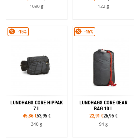
1090 g
122 g
-15%
-15%
LUNDHAGS CORE HIPPAK
LUNDHAGS CORE GEAR
7 L
BAG 10 L
45,86 €
53,95 €
22,91 €
26,95 €
340 g
94 g