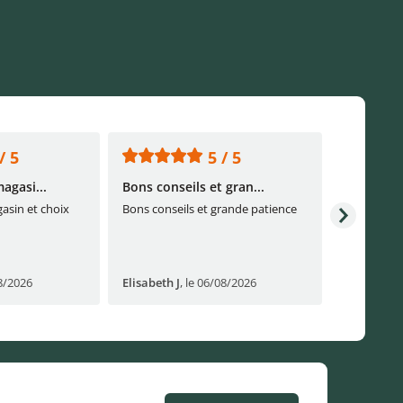
/ 5
5 / 5
agasi...
Bons conseils et gran...
Ras
asin et choix
Bons conseils et grande patience
Ras
8/2026
Elisabeth J
,
le 06/08/2026
Jean-Miche