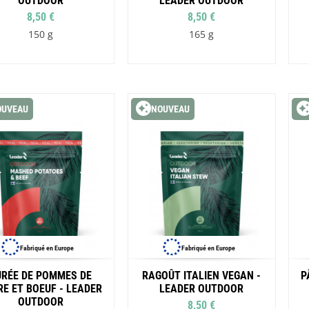
OUTDOOR
LEADER OUTDOOR
Les éditions La Belle Terre
8,50 €
8,50 €
Lesovik
LifeStraw
150 g
165 g
s
Lifesystems
Grand Nord Grand Large
Lifeventure
Light My Fire
Lightload Towels
Lillsport
OUVEAU
NOUVEAU
Liteway
Loksak
Lorpen
Lovi
Lowe Alpine
LuminAid
Lundhags
Luxe Outdoor
Fabriqué en Europe
Fabriqué en Europe
URÉE DE POMMES DE
RAGOÛT ITALIEN VEGAN -
P
RE ET BOEUF - LEADER
LEADER OUTDOOR
OUTDOOR
8,50 €