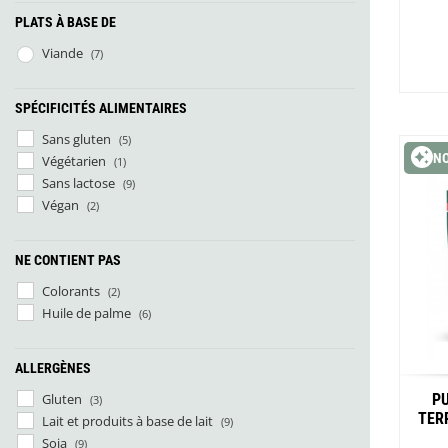
Glénat
PLATS À BASE DE
Gorilla Glue
Gossamer Gear
Viande
(7)
Grabber Outdoor
Granger's
SPÉCIFICITÉS ALIMENTAIRES
Granite Gear
Sans gluten
(5)
Gsi Outdoors
N
Végétarien
Gyldendal
(1)
Sans lactose
(9)
Végan
(2)
NE CONTIENT PAS
Colorants
(2)
Huile de palme
(6)
ALLERGÈNES
Gluten
P
(3)
TER
Lait et produits à base de lait
(9)
Soja
(9)