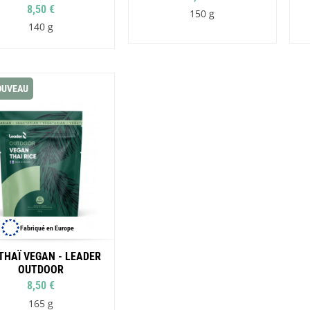
8,50 €
150 g
140 g
OUVEAU
Fabriqué en Europe
 THAÏ VEGAN - LEADER
OUTDOOR
8,50 €
165 g