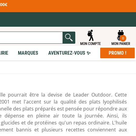
100€
0
MON COMPTE
MON PANIER
IRIE
MARQUES
AVENTUREZ-VOUS ✨
PROMO !
R - S
T - Z
ased
Rab
Tatonka
Ribz Front Pack
TB Outdoor
e
Rite in the Rain
Tear-Aid
orts
Rossignol
Teko
lle pourrait être la devise de Leader Outdoor. Cette
Rossolis
Terra Nova
ECLAIRAGE
MOBILIER DE CAMPING
 RANDONNÉE
ET ACCESSOIRES
 ET ACCESSOIRES
EN & RÉPARATION
PEAUX DE PHOQUE
01 met l'accent sur la qualité des plats lyophilisés
t
Rother
The Brew Company
E
DUITS
PROMO
Lampes frontales
Sièges & Chaises
& Scies & Haches
onflables
'entretien Vêtements
doors
Rottefella
Therm-A-Rest
ionnelle des plats préparés est pensée pour répondre aux
Lampes torches
Tables pliantes
tifonctions
utogonflants
'entretien Chaussures
Toutes nos promotions !
Lanternes de camping
Lits de camp
Rrat's
Thermos
 Pelles
mousse
Produits Seconde Main
 dépense en pleine air toute la journée. Ainsi, ils
tanches
 gonflage
Sagamaps
Thermoworks
 glucides et de protéines qu'un repas ordinaire. L'huile
 & Porte-cartes
et coussins
enture
Salomon
TheTentLab
cessoires
t accessoires
ement bannis et plusieurs recettes conviennent aux
dge
Savotta
Tick Twister
paration matelas
esearch
Sawyer
Ticket To The Moon