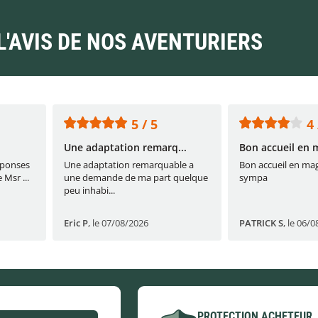
L'AVIS DE NOS AVENTURIERS
5 / 5
4 
Une adaptation remarq...
Bon accueil en m
réponses
Une adaptation remarquable a
Bon accueil en mag
 Msr ...
une demande de ma part quelque
sympa
peu inhabi...
Eric P
,
le 07/08/2026
PATRICK S
,
le 06/0
PROTECTION ACHETEUR