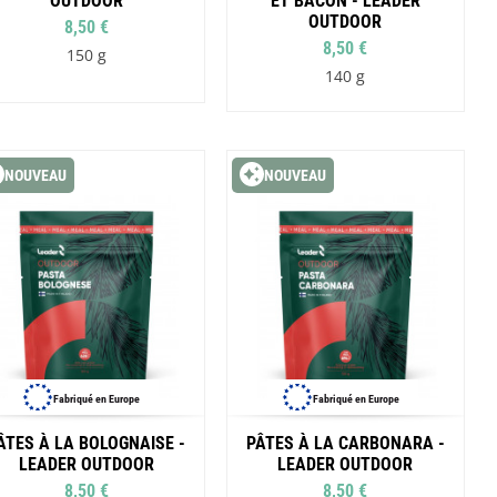
OUTDOOR
ET BACON - LEADER
SwissPiranha
Wildseat
OUTDOOR
8,50 €
Swix
Winnerwell
8,50 €
Woolpower
150 g
X-Trace
140 g
Yaktrax
ZlideOn
NOUVEAU
NOUVEAU
Fabriqué en Europe
Fabriqué en Europe
ÂTES À LA BOLOGNAISE -
PÂTES À LA CARBONARA -
LEADER OUTDOOR
LEADER OUTDOOR
8,50 €
8,50 €