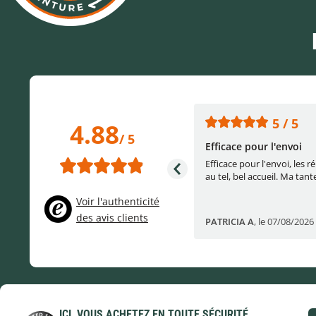
5 / 5
5 / 5
4.88
/ 5
Professionnel
Efficace pour l'envoi
Produit conforme, envoi soigné et
Efficace pour l'envoi, les 
rapide. Première très bonne
au tel, bel accueil. Ma tante
expérien...
Voir l'authenticité
des avis clients
michael j
,
le 05/08/2026
PATRICIA A
,
le 07/08/2026
ICI, VOUS ACHETEZ EN TOUTE SÉCURITÉ