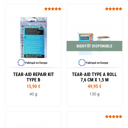
BIENTÔT DISPONIBLE
Fabriqué en Europe
Fabriqué en Europe
TEAR-AID REPAIR KIT
TEAR-AID TYPE A ROLL
TYPE B
7,6 CM X 1,5 M
15,90 €
49,95 €
40 g
130 g