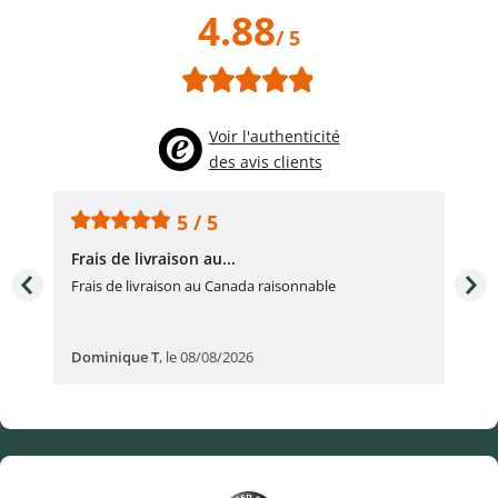
4.88
/ 5
Voir l'authenticité
des avis clients
5 / 5
Frais de livraison au...
To
très
Frais de livraison au Canada raisonnable
Arti
pert
Dominique T
,
le 08/08/2026
Ale