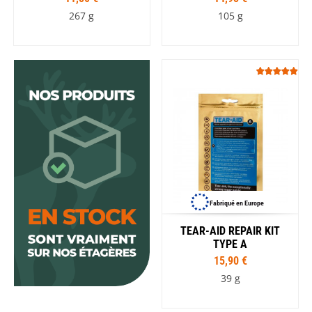
267 g
105 g
Fabriqué en Europe
TEAR-AID REPAIR KIT
TYPE A
15,90 €
39 g