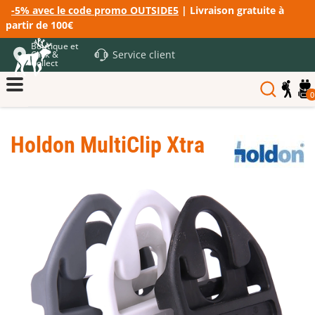
-5% avec le code promo OUTSIDE5
| Livraison gratuite à
partir de 100€
Boutique et
Service client
Click &
Collect
0
Holdon MultiClip Xtra