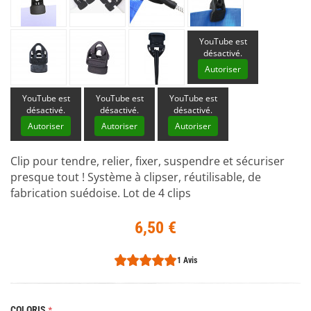
YouTube est
désactivé.
Autoriser
YouTube est
YouTube est
YouTube est
désactivé.
désactivé.
désactivé.
Autoriser
Autoriser
Autoriser
Clip pour tendre, relier, fixer, suspendre et sécuriser
presque tout ! Système à clipser, réutilisable, de
fabrication suédoise. Lot de 4 clips
6,50 €
1 Avis
COLORIS