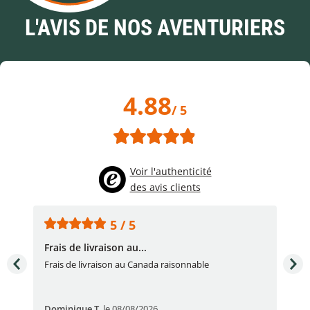
L'AVIS DE NOS AVENTURIERS
4.88
/ 5
Voir l'authenticité
des avis clients
5 / 5
Frais de livraison au...
To
très
Frais de livraison au Canada raisonnable
Arti
pert
Dominique T
,
le 08/08/2026
Ale