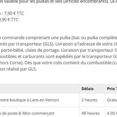
s valable pour les pulkas et skis (articles encombrants). Le 
 : 7,90 € TTC
,90 € TTC
ne commande comprenant une pulka (bac ou pulka complète) o
livrés par transporteur (GLS). Livraison à l’adresse de votre 
porte-bébé, claies de portage. Livraison par transporteur G
bustibles et carburants sont expédiés par le transporteur
hors Corse). Dès que votre colis contient du combustible (
est réalisé par GLS.
Délais
Prix
s notre boutique à Lans-en-Vercors
2 heures
Gratu
eau de poste & Mon commerçant
48 heures
4.90 