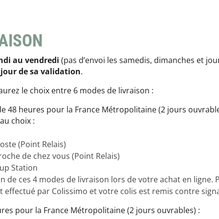
Les éditions La Belle Terre
Lesovik
LifeStraw
s
Lifesystems
RAISON
Grand Nord Grand Large
Lifeventure
Light My Fire
ndi au vendredi
(pas d’envoi les samedis, dimanches et jo
Lightload Towels
Lillsport
jour de sa validation
.
Liteway
Loksak
aurez le choix entre 6 modes de livraison :
Lorpen
Lovi
de 48 heures pour la France Métropolitaine (2 jours ouvrable
Lowe Alpine
 au choix :
LuminAid
Lundhags
ste (Point Relais)
Luxe Outdoor
che de chez vous (Point Relais)
up Station
n de ces 4 modes de livraison lors de votre achat en ligne. 
st effectué par Colissimo et votre colis est remis contre sign
res pour la France Métropolitaine (2 jours ouvrables) :