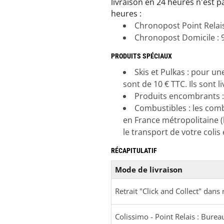
livraison en 24 heures n'est pa
heures :
Chronopost Point Relais
Chronopost Domicile : 9
PRODUITS SPÉCIAUX
Skis et Pulkas : pour u
sont de 10 € TTC. Ils sont 
Produits encombrants : 
Combustibles : les com
en France métropolitaine (
le transport de votre colis 
RÉCAPITULATIF
Mode de livraison
Retrait "Click and Collect" dan
Colissimo - Point Relais : Bur