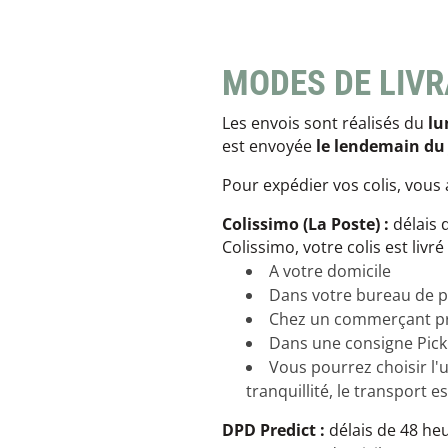
Glénat
Gorilla Glue
Gossamer Gear
Grabber Outdoor
MODES DE LIV
Granger's
Les envois sont réalisés du
lu
Granite Gear
Gsi Outdoors
est envoyée
le lendemain du 
Gyldendal
Pour expédier vos colis, vous 
Colissimo
(La Poste) :
délais 
Colissimo, votre colis est livré
A votre domicile
Dans votre bureau de po
Chez un commerçant pro
Dans une consigne Pick
Vous pourrez choisir l'u
tranquillité, le transport e
DPD Predict :
délais de 48 heu