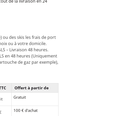
coût de la livraison en 24
u des skis les frais de port
choix ou à votre domicile.
LS – Livraison 48 heures.
 GLS en 48 heures (Uniquement
cartouche de gaz par exemple),
 TTC
Offert à partir de
Gratuit
it
100 € d'achat
€