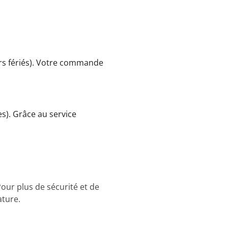
SwissPiranha
Wildseat
Swix
Winnerwell
Woolpower
X-Trace
Yaktrax
ZlideOn
urs fériés). Votre commande
s). Grâce au service
Pour plus de sécurité et de
ature.