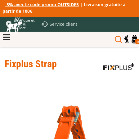
-5% avec le code promo OUTSIDE5
| Livraison gratuite à
partir de 100€
Boutique et
Service client
Click &
Collect
0
Fixplus Strap