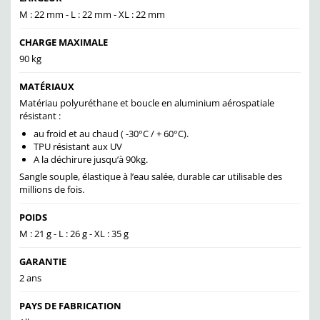
M : 22 mm - L : 22 mm - XL : 22 mm
CHARGE MAXIMALE
90 kg
MATÉRIAUX
Matériau polyuréthane et boucle en aluminium aérospatiale
résistant :
au froid et au chaud ( -30°C / + 60°C).
TPU résistant aux UV
A la déchirure jusqu’à 90kg.
Sangle souple, élastique à l’eau salée, durable car utilisable des
millions de fois.
POIDS
M : 21 g - L : 26 g - XL : 35 g
GARANTIE
2 ans
PAYS DE FABRICATION