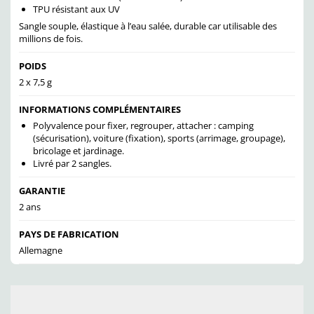
TPU résistant aux UV
Sangle souple, élastique à l’eau salée, durable car utilisable des
millions de fois.
POIDS
2 x 7,5 g
INFORMATIONS COMPLÉMENTAIRES
Polyvalence pour f
ixer, regrouper, attacher : camping
(sécurisation), voiture (fixation), sports (arrimage, groupage),
bricolage et jardinage.
Livré par 2 sangles.
GARANTIE
2 ans
PAYS DE FABRICATION
Allemagne