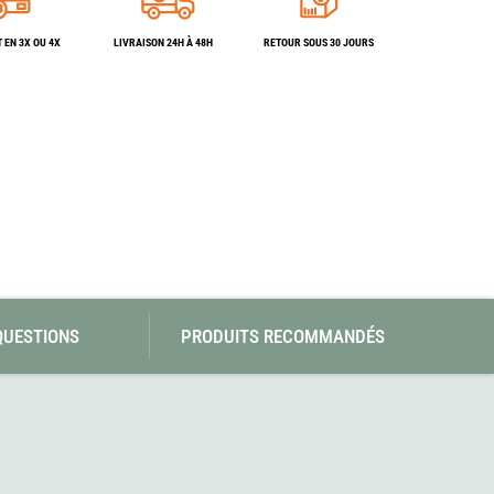
SwissPiranha
Wildseat
Swix
Winnerwell
 EN 3X OU 4X
LIVRAISON 24H À 48H
RETOUR SOUS 30 JOURS
Woolpower
X-Trace
Yaktrax
ZlideOn
QUESTIONS
PRODUITS RECOMMANDÉS