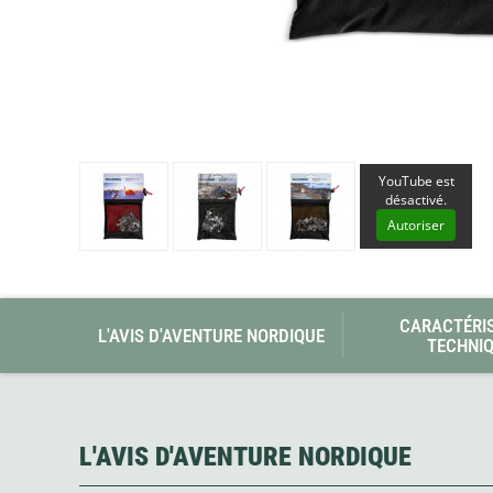
Glénat
Gorilla Glue
Gossamer Gear
Grabber Outdoor
Granger's
Granite Gear
Gsi Outdoors
Gyldendal
YouTube est
désactivé.
Autoriser
CARACTÉRI
L'AVIS D'AVENTURE NORDIQUE
TECHNI
L'AVIS D'AVENTURE NORDIQUE