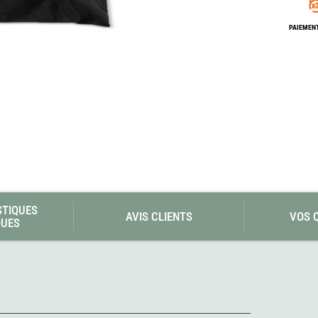
Les éditions La Belle Terre
Lesovik
PAIEMENT
LifeStraw
s
Lifesystems
Grand Nord Grand Large
Lifeventure
Light My Fire
Lightload Towels
Lillsport
Liteway
Loksak
Lorpen
Lovi
Lowe Alpine
LuminAid
Lundhags
Luxe Outdoor
STIQUES
AVIS CLIENTS
VOS 
QUES