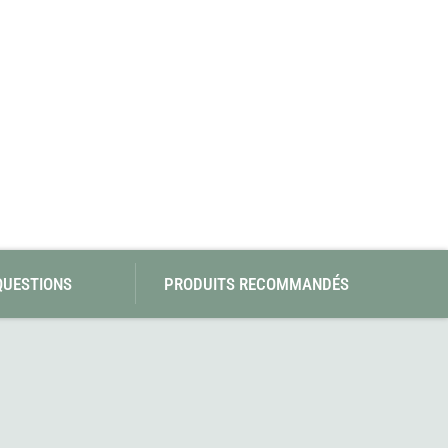
SwissPiranha
Wildseat
Swix
Winnerwell
Woolpower
X-Trace
Yaktrax
ZlideOn
QUESTIONS
PRODUITS RECOMMANDÉS