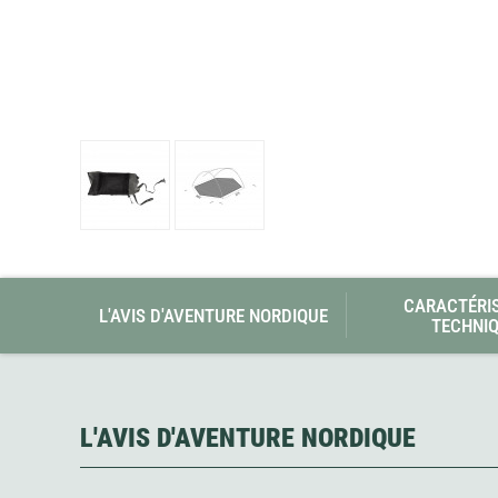
Glénat
Gorilla Glue
Gossamer Gear
Grabber Outdoor
Granger's
Granite Gear
Gsi Outdoors
Gyldendal
CARACTÉRI
L'AVIS D'AVENTURE NORDIQUE
TECHNI
L'AVIS D'AVENTURE NORDIQUE