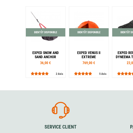
BIENTÔT DISPONIBLE
BIENTÔT DISPONIBLE
BIENTÔT D
EXPED SNOW AND
EXPED VENUS II
EXPED RE
SAND ANCHOR
EXTREME
DYNEEMA 
36,00 €
769,00 €
23,0
2 Avis
5 Avis
Coloris
Orange
Vert
SERVICE CLIENT
P