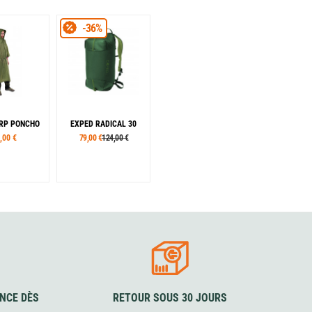
-36%
RP PONCHO
EXPED RADICAL 30
,00 €
79,00 €
124,00 €
Coloris
Forêt
Bleu
Noir
NCE DÈS
RETOUR SOUS 30 JOURS