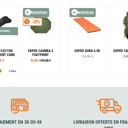
NOUVEAU
NOUVEAU
-23%
ISPONIBLE
FLECTIVE
EXPED CASSIRA 2
EXPED DURA 6.5R
EXPED TA
TENT CORD
FOOTPRINT
174,00 €
108
0 €
99,00 €
129,00 €
2 Avis
Tailles
183 cm M
183 cm MW
197 cm LW
AIEMENT EN 3X OU 4X
LIVRAISON OFFERTE EN FRA