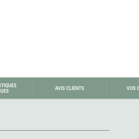
Les éditions La Belle Terre
Lesovik
LifeStraw
s
Lifesystems
Grand Nord Grand Large
Lifeventure
Light My Fire
Lightload Towels
Lillsport
Liteway
Loksak
Lorpen
Lovi
Lowe Alpine
LuminAid
STIQUES
Lundhags
AVIS CLIENTS
VOS 
QUES
Luxe Outdoor