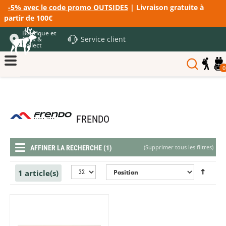
-5% avec le code promo OUTSIDE5
| Livraison gratuite à
partir de 100€
Boutique et
Service client
Click &
Collect
0
FRENDO
(
Supprimer tous les filtres
)
AFFINER LA RECHERCHE (1)
1 article(s)