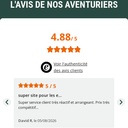
L'AVIS DE NOS AVENTURIERS
4.88
/ 5
Voir l'authenticité
des avis clients
5 / 5
super site pour les e...
Con
Super service client très réactif et arrangeant. Prix très
Con
compétitif...
réac
David R
,
le 05/08/2026
lau