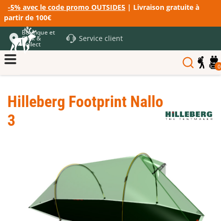
-5% avec le code promo OUTSIDE5
| Livraison gratuite à
partir de 100€
Boutique et
Service client
Click &
Collect
0
Hilleberg Footprint Nallo
3