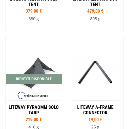
TENT
TENT
379,00 €
479,00 €
680 g
895 g
BIENTÔT DISPONIBLE
Fabriqué en Europe
LITEWAY PYRAOMM SOLO
LITEWAY A-FRAME
TARP
CONNECTOR
219,00 €
19,00 €
410 g
25 g