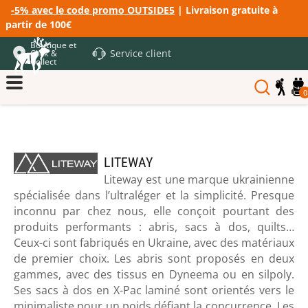
-5% avec le code promo OUTSIDE5
| Livraison gratuite à
partir de 100€
Boutique et
Service client
Click &
Collect
0
LITEWAY
Liteway est une marque ukrainienne
spécialisée dans l’ultraléger et la simplicité. Presque
inconnu par chez nous, elle conçoit pourtant des
produits performants : abris, sacs à dos, quilts…
Ceux-ci sont fabriqués en Ukraine, avec des matériaux
de premier choix. Les abris sont proposés en deux
gammes, avec des tissus en Dyneema ou en silpoly.
Ses sacs à dos en X-Pac laminé sont orientés vers le
minimaliste pour un poids défiant la concurrence. Les