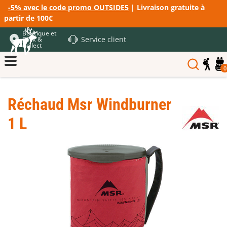
-5% avec le code promo OUTSIDE5
| Livraison gratuite à
partir de 100€
Boutique et
Service client
Click &
Collect
0
Réchaud Msr Windburner
1 L