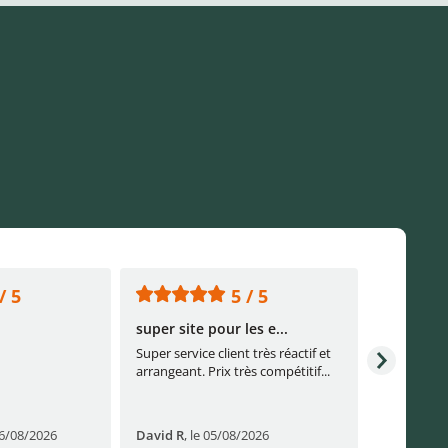
/ 5
5 / 5
super site pour les e...
Continuez
Super service client très réactif et
Continuez a
arrangeant. Prix très compétitif...
sérieuseme
réactivité s
06/08/2026
David R
,
le 05/08/2026
laurent l
,