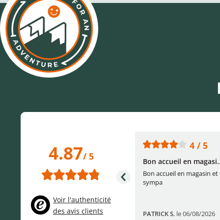
5 / 5
4 / 5
4.87
/ 5
L'accueil
Bon accueil en magasi..
é
L'accueil .
Bon accueil en magasin et
sympa
Voir l'authenticité
des avis clients
Pascale S
,
le 04/08/2026
PATRICK S
,
le 06/08/2026