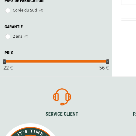
PAYS DE FABRICATION
Glénat
Gorilla Glue
Corée du Sud
(4)
Gossamer Gear
Grabber Outdoor
GARANTIE
Granger's
2 ans
(4)
Granite Gear
Gsi Outdoors
Gyldendal
PRIX
22
€
56
€
SERVICE CLIENT
P