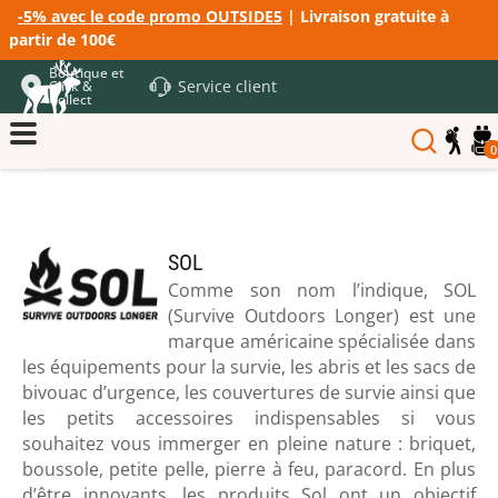
-5% avec le code promo OUTSIDE5
| Livraison gratuite à
partir de 100€
Boutique et
Service client
Click &
Collect
0
SOL
Comme son nom l’indique, SOL
(Survive Outdoors Longer) est une
marque américaine spécialisée dans
les équipements pour la survie, les abris et les sacs de
bivouac d’urgence, les couvertures de survie ainsi que
les petits accessoires indispensables si vous
souhaitez vous immerger en pleine nature : briquet,
boussole, petite pelle, pierre à feu, paracord. En plus
d’être innovants, les produits Sol ont un objectif