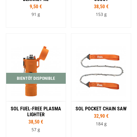
9,50 €
38,50 €
91 g
153 g
BIENTÔT DISPONIBLE
SOL FUEL-FREE PLASMA
SOL POCKET CHAIN SAW
LIGHTER
32,90 €
38,50 €
184 g
57 g