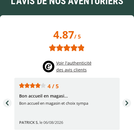
L'AVIS DE NOS AVENTURIERS
4.87
/ 5
Voir l'authenticité
des avis clients
4 / 5
Bon accueil en magasi...
Bon
Bon accueil en magasin et choix sympa
Bon
PATRICK S
,
le 06/08/2026
Eli