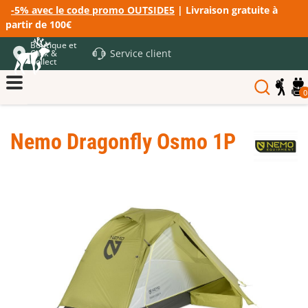
-5% avec le code promo OUTSIDE5
| Livraison gratuite à
partir de 100€
Boutique et
Service client
Click &
Collect
0
Nemo Dragonfly Osmo 1P