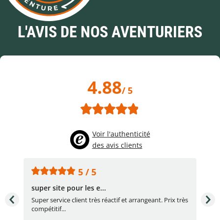
L'AVIS DE NOS AVENTURIERS
4.88
/ 5
Voir l'authenticité
des avis clients
5 / 5
super site pour les e...
Con
Super service client très réactif et arrangeant. Prix très
Con
compétitif...
réac