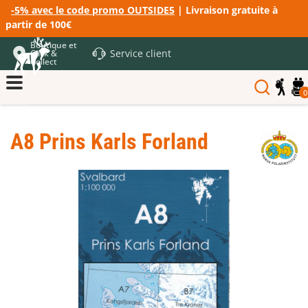
-5% avec le code promo OUTSIDE5
| Livraison gratuite à
partir de 100€
Boutique et
Service client
Click &
Collect
0
A8 Prins Karls Forland