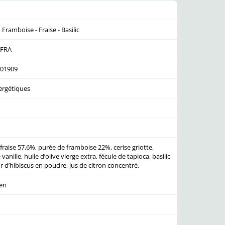
 Framboise - Fraise - Basilic
-FRA
01909
ergétiques
fraise 57,6%, purée de framboise 22%, cerise griotte,
 vanille, huile d’olive vierge extra, fécule de tapioca, basilic
ur d’hibiscus en poudre, jus de citron concentré.
ten