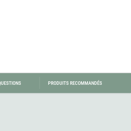
SwissPiranha
Wildseat
Swix
Winnerwell
Woolpower
X-Trace
Yaktrax
ZlideOn
QUESTIONS
PRODUITS RECOMMANDÉS