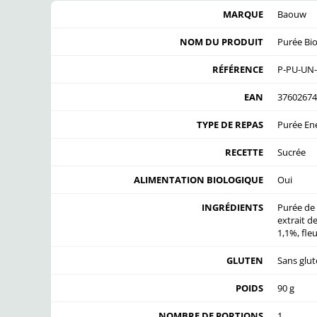
MARQUE
Baouw
NOM DU PRODUIT
Purée Bio
RÉFÉRENCE
P-PU-UN
EAN
37602674
TYPE DE REPAS
Purée En
RECETTE
Sucrée
ALIMENTATION BIOLOGIQUE
Oui
INGRÉDIENTS
Purée de 
extrait de
1,1%, fle
GLUTEN
Sans glu
POIDS
90 g
NOMBRE DE PORTIONS
1