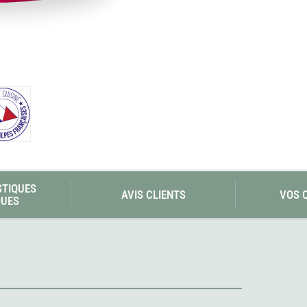
Les éditions La Belle Terre
Lesovik
LifeStraw
s
Lifesystems
Grand Nord Grand Large
Lifeventure
Light My Fire
Lightload Towels
Lillsport
Liteway
Loksak
Lorpen
Lovi
Lowe Alpine
LuminAid
STIQUES
Lundhags
AVIS CLIENTS
VOS 
QUES
Luxe Outdoor