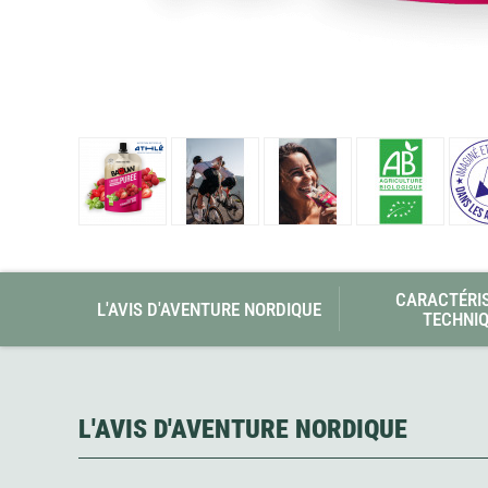
Glénat
Gorilla Glue
Gossamer Gear
Grabber Outdoor
Granger's
Granite Gear
Gsi Outdoors
Gyldendal
CARACTÉRI
L'AVIS D'AVENTURE NORDIQUE
TECHNI
L'AVIS D'AVENTURE NORDIQUE