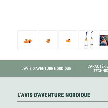
Glénat
Gorilla Glue
Gossamer Gear
Grabber Outdoor
Granger's
Granite Gear
Gsi Outdoors
Gyldendal
CARACTÉRI
L'AVIS D'AVENTURE NORDIQUE
TECHNI
L'AVIS D'AVENTURE NORDIQUE