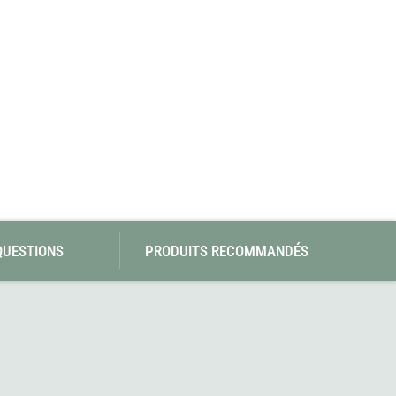
SwissPiranha
Wildseat
Swix
Winnerwell
Woolpower
X-Trace
Yaktrax
ZlideOn
QUESTIONS
PRODUITS RECOMMANDÉS