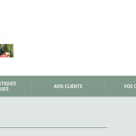
Les éditions La Belle Terre
Lesovik
LifeStraw
s
Lifesystems
Grand Nord Grand Large
Lifeventure
Light My Fire
Lightload Towels
Lillsport
Liteway
Loksak
Lorpen
Lovi
Lowe Alpine
LuminAid
STIQUES
Lundhags
AVIS CLIENTS
VOS 
QUES
Luxe Outdoor