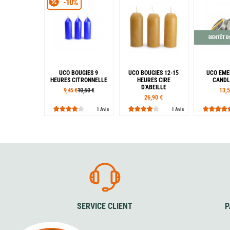
-10%
BIENTÔT D
UCO BOUGIES 9
UCO BOUGIES 12-15
UCO EM
HEURES CITRONNELLE
HEURES CIRE
CANDL
D'ABEILLE
9,45 €
10,50 €
13,5
26,90 €
1 Avis
1 Avis
SERVICE CLIENT
P