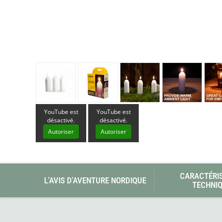
Glénat
Gorilla Glue
Gossamer Gear
Grabber Outdoor
Granger's
Granite Gear
Gsi Outdoors
Gyldendal
YouTube est
YouTube est
désactivé.
désactivé.
Autoriser
Autoriser
CARACTÉRI
L'AVIS D'AVENTURE NORDIQUE
TECHNI