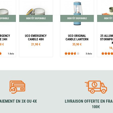
ISPONIBLE
BIENTÔT DISPONIBLE
BIENTÔT DISPONIBLE
BIENTÔT 
ERGENCY
UCO EMERGENCY
UCO ORIGINAL
25 ALLU
E 24H
CANDLE 48H
CANDLE LANTERN
STORMPR
0 €
21,90 €
35,90 €
16
1 Avis
3 Avis
Couleur
Aluminium
Bleu
Jaune
Rouge
Vert
AIEMENT EN 3X OU 4X
LIVRAISON OFFERTE EN FRA
100€