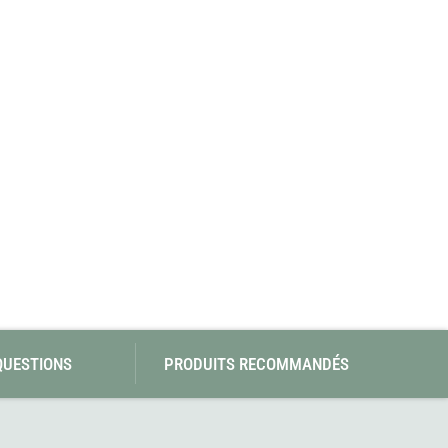
SwissPiranha
Wildseat
Swix
Winnerwell
Woolpower
X-Trace
Yaktrax
ZlideOn
QUESTIONS
PRODUITS RECOMMANDÉS