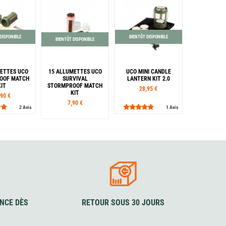
DISPONIBLE
BIENTÔT DISPONIBLE
BIENTÔT DISPONIBLE
METTES UCO
15 ALLUMETTES UCO
UCO MINI CANDLE
OOF MATCH
SURVIVAL
LANTERN KIT 2.0
KIT
STORMPROOF MATCH
28,95 €
KIT
,90 €
7,90 €
2 Avis
1 Avis
Couleur
Rouge
Vert
NCE DÈS
RETOUR SOUS 30 JOURS