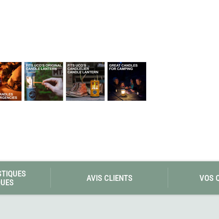
Les éditions La Belle Terre
Lesovik
LifeStraw
s
Lifesystems
Grand Nord Grand Large
Lifeventure
Light My Fire
Lightload Towels
Lillsport
Liteway
Loksak
Lorpen
Lovi
Lowe Alpine
LuminAid
Lundhags
Luxe Outdoor
STIQUES
AVIS CLIENTS
VOS 
QUES