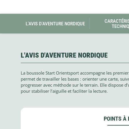
Glénat
Gorilla Glue
Gossamer Gear
Grabber Outdoor
CARACTÉRI
L'AVIS D'AVENTURE NORDIQUE
TECHNI
Granger's
Granite Gear
Gsi Outdoors
Gyldendal
L'AVIS D'AVENTURE NORDIQUE
La boussole Start Orientsport accompagne les premiers
permet de travailler les bases : orienter une carte, su
progresser avec méthode sur le terrain. Elle dispose d’u
pour stabiliser l’aiguille et faciliter la lecture.
POINTS À 