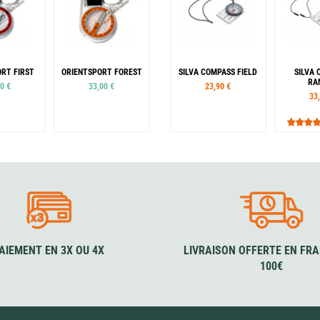
RT FIRST
ORIENTSPORT FOREST
SILVA COMPASS FIELD
SILVA
RA
0 €
33,00 €
23,90 €
33
uce
Pouce
Droit
Gauche
Droit
ris
Coloris
Rouge
Fuschia
Jaune
Orange
AIEMENT EN 3X OU 4X
LIVRAISON OFFERTE EN FRA
100€