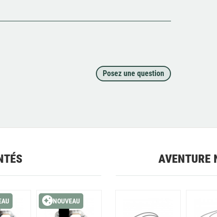
Posez une question
NTÉS
AVENTURE 
EAU
NOUVEAU