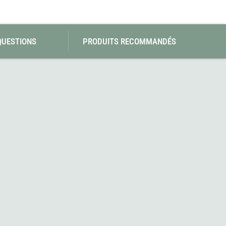
SwissPiranha
Wildseat
Swix
Winnerwell
Woolpower
X-Trace
QUESTIONS
PRODUITS RECOMMANDÉS
Yaktrax
ZlideOn