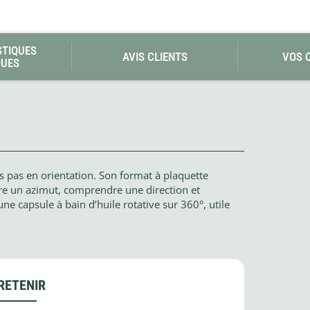
Les éditions La Belle Terre
Lesovik
LifeStraw
s
Lifesystems
STIQUES
AVIS CLIENTS
VOS 
Grand Nord Grand Large
Lifeventure
QUES
Light My Fire
Lightload Towels
Lillsport
Liteway
Loksak
Lorpen
Lovi
Lowe Alpine
 pas en orientation. Son format à plaquette
LuminAid
ivre un azimut, comprendre une direction et
Lundhags
ne capsule à bain d’huile rotative sur 360°, utile
Luxe Outdoor
RETENIR