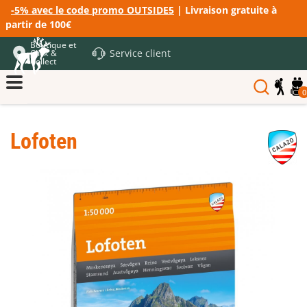
-5% avec le code promo OUTSIDE5
| Livraison gratuite à
partir de 100€
Boutique et
Service client
Click &
Collect
0
Lofoten