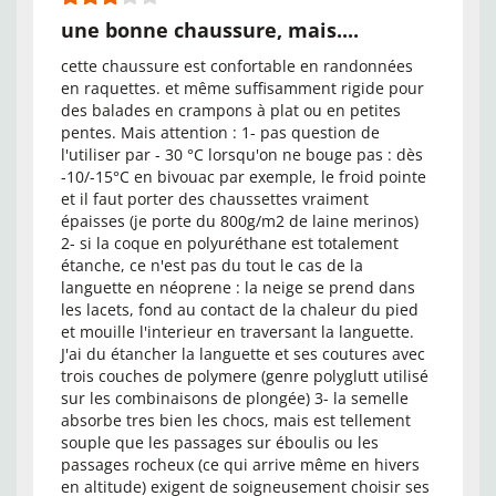
une bonne chaussure, mais....
cette chaussure est confortable en randonnées
en raquettes. et même suffisamment rigide pour
des balades en crampons à plat ou en petites
pentes. Mais attention : 1- pas question de
l'utiliser par - 30 °C lorsqu'on ne bouge pas : dès
-10/-15°C en bivouac par exemple, le froid pointe
et il faut porter des chaussettes vraiment
épaisses (je porte du 800g/m2 de laine merinos)
2- si la coque en polyuréthane est totalement
étanche, ce n'est pas du tout le cas de la
languette en néoprene : la neige se prend dans
les lacets, fond au contact de la chaleur du pied
et mouille l'interieur en traversant la languette.
J'ai du étancher la languette et ses coutures avec
trois couches de polymere (genre polyglutt utilisé
sur les combinaisons de plongée) 3- la semelle
absorbe tres bien les chocs, mais est tellement
souple que les passages sur éboulis ou les
passages rocheux (ce qui arrive même en hivers
en altitude) exigent de soigneusement choisir ses