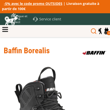
-5% avec le code promo OUTSIDE5
| Livraison gratuite à
partir de 100€
Boutique et
Service client
Click &
Collect
0
Baffin Borealis