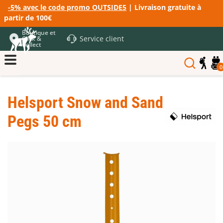
-5% avec le code promo OUTSIDE5
| Livraison gratuite à
partir de 100€
Boutique et
Service client
Click &
Collect
0
Helsport Snow and Sand
Pegs 50 cm