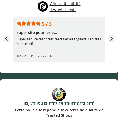
Voir l'authenticité
des avis clients
5 / 5
super site pour les e...
Con
Super service client très réactif et arrangeant. Prix très
Con
compétitif...
réac
David R
,
le 05/08/2026
lau
ICI, VOUS ACHETEZ EN TOUTE SÉCURITÉ
Cette boutique répond aux critères de qualité de
Trusted Shops