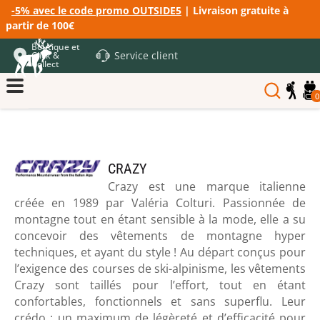
-5% avec le code promo OUTSIDE5
| Livraison gratuite à
partir de 100€
Boutique et
Service client
Click &
Collect
0
CRAZY
Crazy est une marque italienne
créée en 1989 par Valéria Colturi. Passionnée de
montagne tout en étant sensible à la mode, elle a su
concevoir des vêtements de montagne hyper
techniques, et ayant du style ! Au départ conçus pour
l’exigence des courses de ski-alpinisme, les vêtements
Crazy sont taillés pour l’effort, tout en étant
confortables, fonctionnels et sans superflu. Leur
crédo : un maximum de légèreté et d’efficacité pour