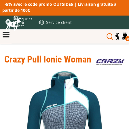
-5% avec le code promo OUTSIDE5
| Livraison gratuite à
partir de 100€
Boutique et
Service client
Click &
Collect
0
Crazy Pull Ionic Woman