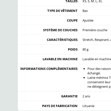
TAILLES
XS, S, M, L, XL
TYPE DE VÊTEMENT
Bas
COUPE
Ajustée
SYSTÈME DE COUCHES
Première couche
CARACTÉRISTIQUES
Stretch, Respirant,
POIDS
80 g
LAVABLE EN MACHINE
Lavable en machine 
INFORMATIONS COMPLÉMENTAIRES
Pour des raisons
échangé.
Laine mérinos T
conservent leur 
ne déteignent pa
GARANTIE
2 ans
PAYS DE FABRICATION
Lituanie