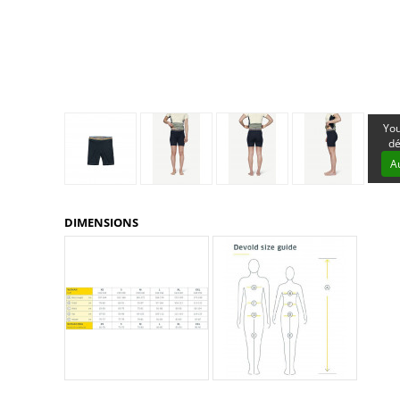
Glénat
Gorilla Glue
Gossamer Gear
Grabber Outdoor
Granger's
Granite Gear
Gsi Outdoors
You
Gyldendal
dé
A
DIMENSIONS