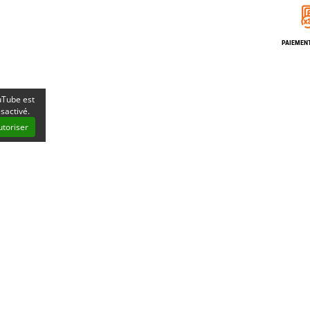
Les éditions La Belle Terre
Lesovik
LifeStraw
PAIEMENT
s
Lifesystems
Grand Nord Grand Large
Lifeventure
Light My Fire
Lightload Towels
Lillsport
Tube est
sactivé.
Liteway
Loksak
utoriser
Lorpen
Lovi
Lowe Alpine
LuminAid
Lundhags
Luxe Outdoor