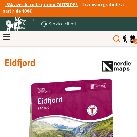
-5% avec le code promo OUTSIDE5
| Livraison gratuite à
partir de 100€
Boutique et
Service client
Click &
Collect
0
Eidfjord