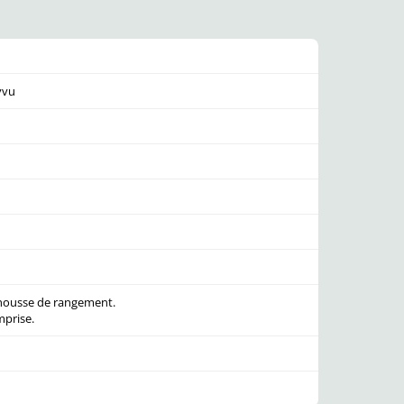
vvu
 housse de rangement.
prise.