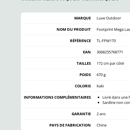
MARQUE
Luxe Outdoor
NOM DU PRODUIT
Footprint Mega La
RÉFÉRENCE
TL-FPM170
EAN
3068255768771
TAILLES
172 cm par côté
POIDS
670 g
COLORIS
Kaki
INFORMATIONS COMPLÉMENTAIRES
Livré dans une
Sardine non com
GARANTIE
2 ans
PAYS DE FABRICATION
Chine