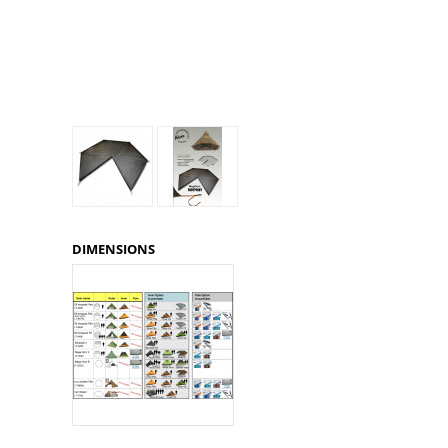
Glénat
Gorilla Glue
Gossamer Gear
Grabber Outdoor
Granger's
Granite Gear
Gsi Outdoors
Gyldendal
DIMENSIONS