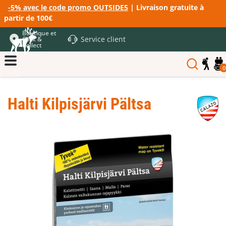
-5% avec le code promo OUTSIDE5
| Livraison gratuite à
partir de 100€
Boutique et
Service client
Click &
Collect
0
Halti Kilpisjärvi Pältsa