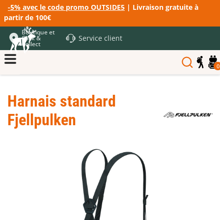
-5% avec le code promo OUTSIDE5
| Livraison gratuite à
partir de 100€
Boutique et
Service client
Click &
Collect
0
Harnais standard
Fjellpulken