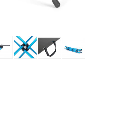
Les éditions La Belle Terre
Lesovik
LifeStraw
s
Lifesystems
Grand Nord Grand Large
Lifeventure
Light My Fire
Lightload Towels
Lillsport
Liteway
Loksak
Lorpen
Lovi
Lowe Alpine
LuminAid
Lundhags
Luxe Outdoor