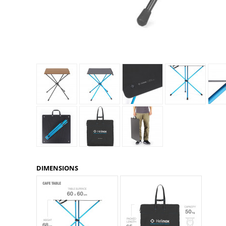
Glénat
Gorilla Glue
Gossamer Gear
Grabber Outdoor
Granger's
Granite Gear
Gsi Outdoors
Gyldendal
DIMENSIONS